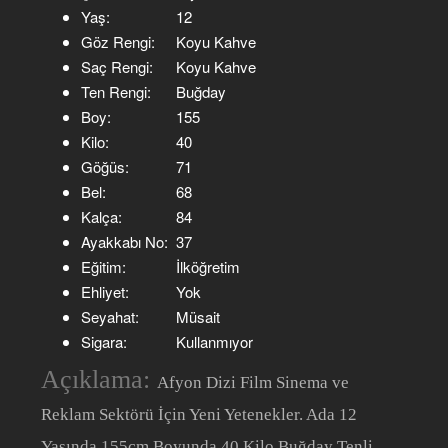
Yaş:
12
Göz Rengi:
Koyu Kahve
Saç Rengi:
Koyu Kahve
Ten Rengi:
Buğday
Boy:
155
Kilo:
40
Göğüs:
71
Bel:
68
Kalça:
84
Ayakkabı No:
37
Eğitim:
İlköğretim
Ehliyet:
Yok
Seyahat:
Müsait
Sigara:
Kullanmıyor
Açıklama:
Afyon Dizi Film Sinema ve
Reklam Sektörü İçin Yeni Yetenekler. Ada 12
Yaşında 155cm Boyunda 40 Kilo Buğday Tenli