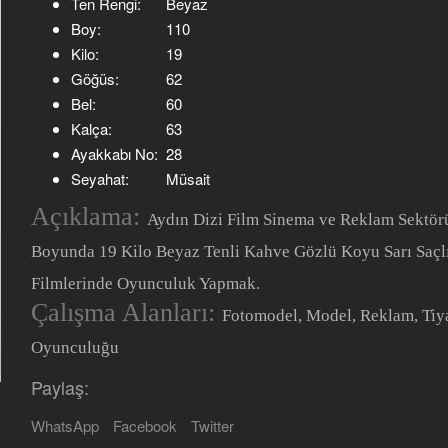
Ten Rengi:
Beyaz
Boy:
110
Kilo:
19
Göğüs:
62
Bel:
60
Kalça:
63
Ayakkabı No:
28
Seyahat:
Müsait
Açıklama:
Aydın Dizi Film Sinema ve Reklam Sektörü
Boyunda 19 Kilo Beyaz Tenli Kahve Gözlü Koyu Sarı Saçl
Filmlerinde Oyunculuk Yapmak.
Çalışma Alanları:
Fotomodel, Model, Reklam, Tiy
Oyunculuğu
Paylaş:
WhatsApp
Facebook
Twitter