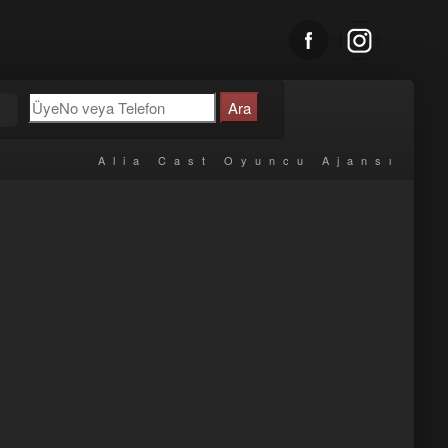
u
Alia Cast Oyuncu Ajansı