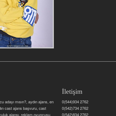
İletişim
ncu adayı mısın?, aydın ajans, en
0(544)934 2762
dın cast ajans başvuru, cast
0(542)734 2762
nculuk ajansı, reklam oyuncusu
0(542)834 2762