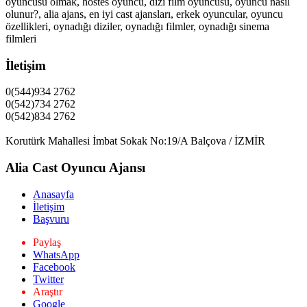
oyuncusu olmak, hostes oyuncu, dizi film oyuncusu, oyuncu nasıl
olunur?, alia ajans, en iyi cast ajansları, erkek oyuncular, oyuncu
özellikleri, oynadığı diziler, oynadığı filmler, oynadığı sinema
filmleri
İletişim
0(544)934 2762
0(542)734 2762
0(542)834 2762
Korutürk Mahallesi İmbat Sokak No:19/A Balçova / İZMİR
Alia Cast Oyuncu Ajansı
Anasayfa
İletişim
Başvuru
Paylaş
WhatsApp
Facebook
Twitter
Araştır
Google