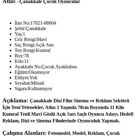
Atlas
- Çanakkale Çocuk Oyuncular
İlan No:
17021-88804
Şehir:
Çanakkale
Yaş:
1
Göz Rengi:
Mavi
Saç Rengi:
Açık Sarı
Ten Rengi:
Kumral
Boy:
78
Kilo:
11
Ayakkabı No:
Çocuk Ayakkabısı
Eğitim:
Okumuyor
Ehliyet:
Yok
Seyahat:
Müsait
Sigara:
Kullanmıyor
Açıklama:
Çanakkale Dizi Film Sinema ve Reklam Sektörü
İçin Yeni Yetenekler. Atlas 1 Yaşında 78cm Boyunda 11 Kilo
Kumral Tenli Mavi Gözlü Açık Sarı Saçlı Oyuncu Adayı. Hedefi
Reklam, Dizi ve Sinema Filmlerinde Oyunculuk Yapmak.
Çalışma Alanları:
Fotomodel, Model, Reklam, Çocuk