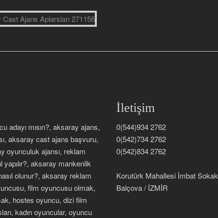
İletişim
ncu adayı mısın?, aksaray ajans,
0(544)934 2762
sı, aksaray cast ajans başvuru,
0(542)734 2762
ray oyunculuk ajansı, reklam
0(542)834 2762
 yapılır?, aksaray mankenlik
 nasıl olunur?, aksaray reklam
Korutürk Mahallesi İmbat Soka
oyuncusu, film oyuncusu olmak,
Balçova / İZMİR
k, hostes oyuncu, dizi film
sları, kadın oyuncular, oyuncu