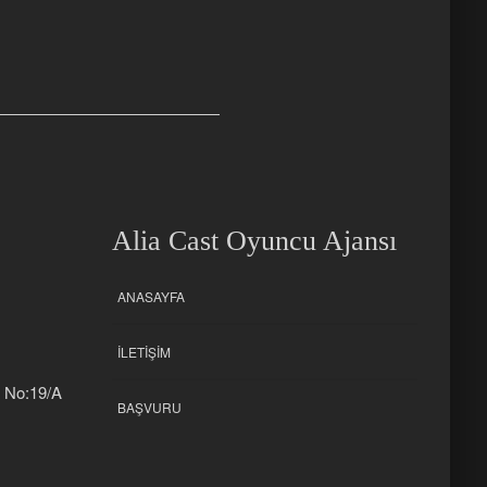
Alia Cast Oyuncu Ajansı
ANASAYFA
İLETIŞIM
k No:19/A
BAŞVURU