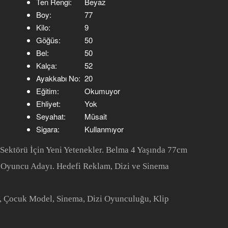
Ten Rengi:
Beyaz
Boy:
77
Kilo:
9
Göğüs:
50
Bel:
50
Kalça:
52
Ayakkabı No:
20
Eğitim:
Okumuyor
Ehliyet:
Yok
Seyahat:
Müsait
Sigara:
Kullanmıyor
Sektörü İçin Yeni Yetenekler. Belma 4 Yaşında 77cm
 Oyuncu Adayı. Hedefi Reklam, Dizi ve Sinema
 Çocuk Model, Sinema, Dizi Oyunculuğu, Klip