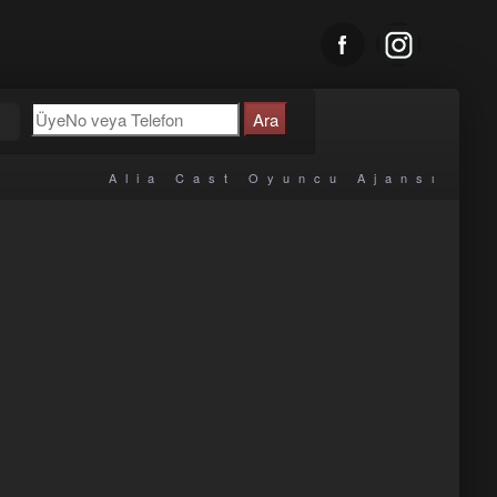
u
Alia Cast Oyuncu Ajansı