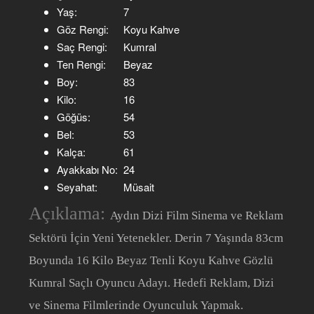
Yaş:
7
Göz Rengi:
Koyu Kahve
Saç Rengi:
Kumral
Ten Rengi:
Beyaz
Boy:
83
Kilo:
16
Göğüs:
54
Bel:
53
Kalça:
61
Ayakkabı No:
24
Seyahat:
Müsait
Açıklama:
Aydın Dizi Film Sinema ve Reklam
Sektörü İçin Yeni Yetenekler. Derin 7 Yaşında 83cm
Boyunda 16 Kilo Beyaz Tenli Koyu Kahve Gözlü
Kumral Saçlı Oyuncu Adayı. Hedefi Reklam, Dizi
ve Sinema Filmlerinde Oyunculuk Yapmak.