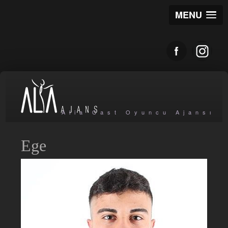
MENU
Alia Cast Oyuncu Ajansı
Ege