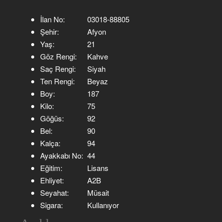
İlan No:
03018-88805
Şehir:
Afyon
Yaş:
21
Göz Rengi:
Kahve
Saç Rengi:
Siyah
Ten Rengi:
Beyaz
Boy:
187
Kilo:
75
Göğüs:
92
Bel:
90
Kalça:
94
Ayakkabı No:
44
Eğitim:
Lisans
Ehliyet:
A2B
Seyahat:
Müsait
Sigara:
Kullanıyor