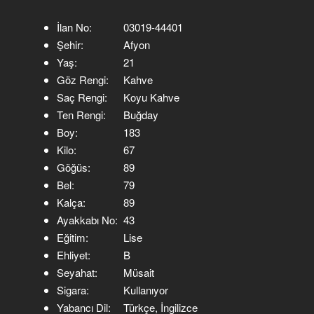
İlan No:
03019-44401
Şehir:
Afyon
Yaş:
21
Göz Rengi:
Kahve
Saç Rengi:
Koyu Kahve
Ten Rengi:
Buğday
Boy:
183
Kilo:
67
Göğüs:
89
Bel:
79
Kalça:
89
Ayakkabı No:
43
Eğitim:
Lise
Ehliyet:
B
Seyahat:
Müsait
Sigara:
Kullanıyor
Yabancı Dil:
Türkçe, İngilizce