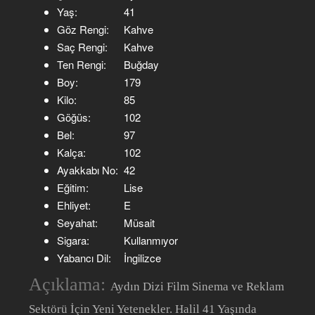
Yaş:
41
Göz Rengi:
Kahve
Saç Rengi:
Kahve
Ten Rengi:
Buğday
Boy:
179
Kilo:
85
Göğüs:
102
Bel:
97
Kalça:
102
Ayakkabı No:
42
Eğitim:
Lise
Ehliyet:
E
Seyahat:
Müsait
Sigara:
Kullanmıyor
Yabancı Dil:
İngilizce
Açıklama:
Aydın Dizi Film Sinema ve Reklam
Sektörü İçin Yeni Yetenekler. Halil 41 Yaşında