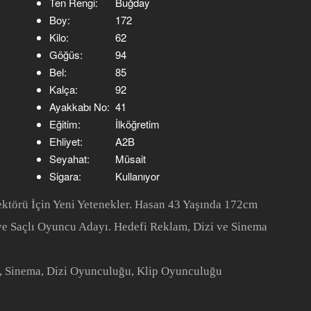
Ten Rengi:
Buğday
Boy:
172
Kilo:
62
Göğüs:
94
Bel:
85
Kalça:
92
Ayakkabı No:
41
Eğitim:
İlköğretim
Ehliyet:
A2B
Seyahat:
Müsait
Sigara:
Kullanıyor
ktörü İçin Yeni Yetenekler. Hasan 43 Yaşında 172cm
e Saçlı Oyuncu Adayı. Hedefi Reklam, Dizi ve Sinema
, Sinema, Dizi Oyunculuğu, Klip Oyunculuğu