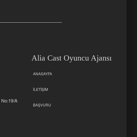
Alia Cast Oyuncu Ajansı
ANASAYFA
İLETIŞIM
k No:19/A
BAŞVURU