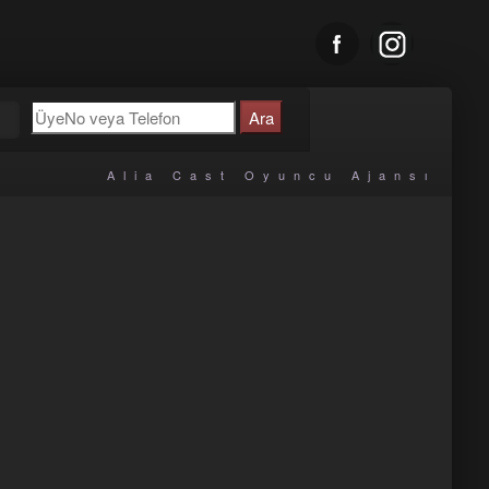
u
Alia Cast Oyuncu Ajansı