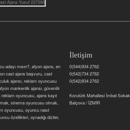
İletişim
ncu adayı mısın?, afyon ajans, en
0(544)934 2762
fyon cast ajans başvuru, cast
0(542)734 2762
nculuk ajansı, reklam oyuncusu
0(542)834 2762
afyon mankenlik ajansı, güvenilir
on reklam oyuncusu, ajans kayıt
Korutürk Mahallesi İmbat Soka
 olmak, sinema oyuncusu olmak,
Balçova / İZMİR
lm oyuncusu, oyuncu nasıl
ncu özellikleri, oynadığı diziler,