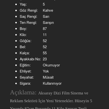
Yaş:
5
Göz Rengi:
Kahve
Saç Rengi:
Sarı
Ten Rengi:
Sarışın
Boy:
87
Kilo:
11
Göğüs:
52
Bel:
52
Kalça:
55
Ayakkabı No:
23
Eğitim:
Okumuyor
Ehliyet:
Yok
Seyahat:
Müsait
Sigara:
Kullanmıyor
Açıklama:
Aksaray Dizi Film Sinema ve
Reklam Sektörü İçin Yeni Yetenekler. Hüseyin 5
Yaşında 87cm Boyunda 11 Kilo Sarışın Tenli