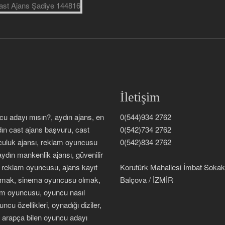
İletişim
ncu adayı mısın?, aydın ajans, en
0(544)934 2762
dın cast ajans başvuru, cast
0(542)734 2762
nculuk ajansı, reklam oyuncusu
0(542)834 2762
ydın mankenlik ajansı, güvenilir
n reklam oyuncusu, ajans kayıt
Korutürk Mahallesi İmbat Soka
 olmak, sinema oyuncusu olmak,
Balçova / İZMİR
lm oyuncusu, oyuncu nasıl
ncu özellikleri, oynadığı diziler,
a, arapça bilen oyuncu adayı