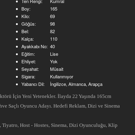
Ten Rengi:
Kumral
Boy:
165
Kilo:
69
Göğüs:
98
Bel:
82
Kalça:
110
Ayakkabı No:
40
Eğitim:
Lise
Ehliyet:
Yok
Seyahat:
Müsait
Sigara:
Kullanmıyor
Yabancı Dil:
İngilizce, Almanca, Arapça
törü İçin Yeni Yetenekler. İlayda 22 Yaşında 165cm
ve Saçlı Oyuncu Adayı. Hedefi Reklam, Dizi ve Sinema
Tiyatro, Host - Hostes, Sinema, Dizi Oyunculuğu, Klip