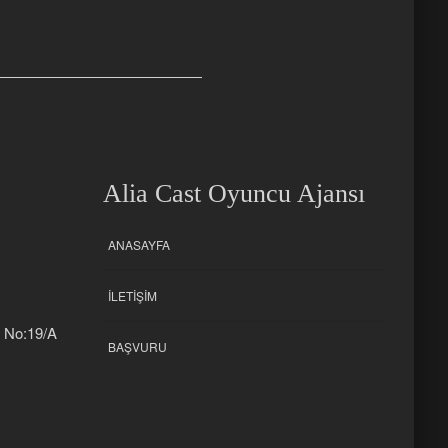
Alia Cast Oyuncu Ajansı
ANASAYFA
İLETIŞIM
k No:19/A
BAŞVURU