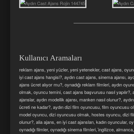
Kullanıcı Aramaları
reklam ajans, yeni yüzler, yeni yetenekler, cast ajans, oyu
iyi cast ajans hangisi?, aydın cast ajans, sinema ajansı, ay
ajans ücret alıyor mu?, oynadığı reklam filmleri, aydın oyu
olmak, oyuncu temini, cast ajans başvurusu nasıl yapılır?, a
ajanslar, aydın modellik ajansı, manken nasıl olunur?, aydı
ücreti ne kadar?, aydın dizi film oyuncusu, film oyuncusu
model oyuncu, dizi oyuncusu olmak, hostes oyuncu, dizi fi
olunur?, alia ajans, en iyi cast ajansları, kadın oyuncular, oyu
oynadığı filmler, oynadığı sinema filmleri, i̇ngilizce, almanc