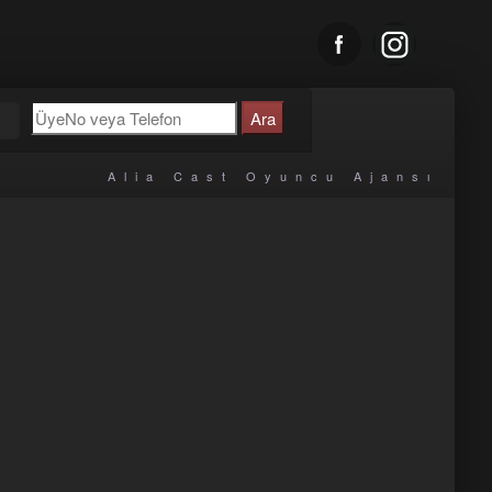
u
Alia Cast Oyuncu Ajansı