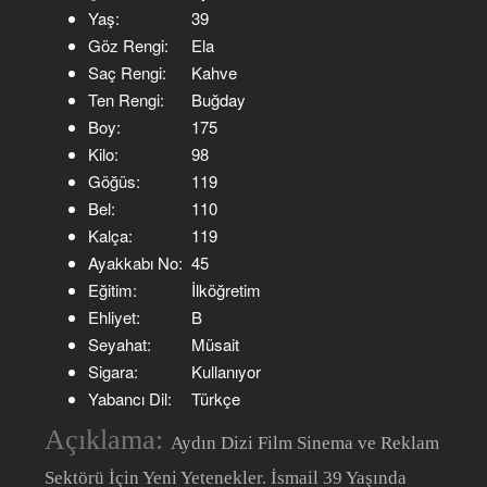
Yaş:
39
Göz Rengi:
Ela
Saç Rengi:
Kahve
Ten Rengi:
Buğday
Boy:
175
Kilo:
98
Göğüs:
119
Bel:
110
Kalça:
119
Ayakkabı No:
45
Eğitim:
İlköğretim
Ehliyet:
B
Seyahat:
Müsait
Sigara:
Kullanıyor
Yabancı Dil:
Türkçe
Açıklama:
Aydın Dizi Film Sinema ve Reklam
Sektörü İçin Yeni Yetenekler. İsmail 39 Yaşında