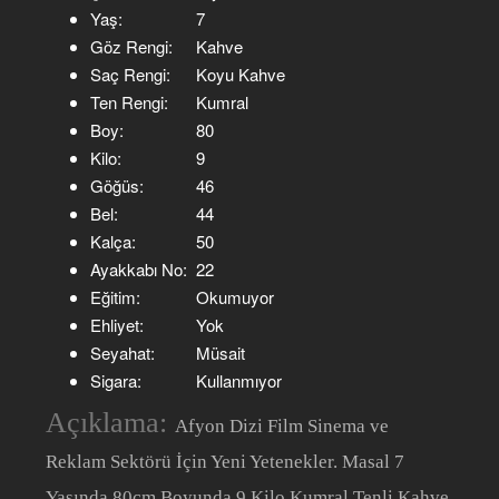
Yaş:
7
Göz Rengi:
Kahve
Saç Rengi:
Koyu Kahve
Ten Rengi:
Kumral
Boy:
80
Kilo:
9
Göğüs:
46
Bel:
44
Kalça:
50
Ayakkabı No:
22
Eğitim:
Okumuyor
Ehliyet:
Yok
Seyahat:
Müsait
Sigara:
Kullanmıyor
Açıklama:
Afyon Dizi Film Sinema ve
Reklam Sektörü İçin Yeni Yetenekler. Masal 7
Yaşında 80cm Boyunda 9 Kilo Kumral Tenli Kahve