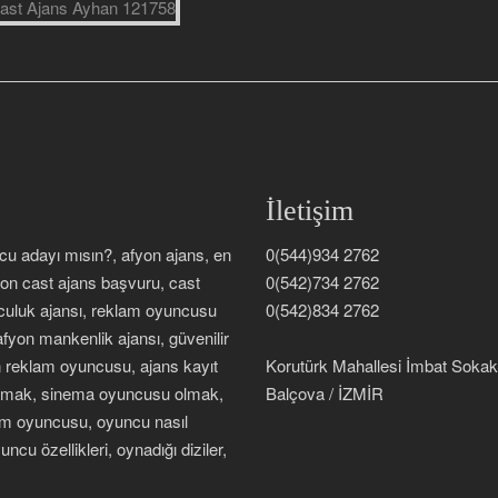
İletişim
ncu adayı mısın?, afyon ajans, en
0(544)934 2762
fyon cast ajans başvuru, cast
0(542)734 2762
nculuk ajansı, reklam oyuncusu
0(542)834 2762
afyon mankenlik ajansı, güvenilir
on reklam oyuncusu, ajans kayıt
Korutürk Mahallesi İmbat Soka
 olmak, sinema oyuncusu olmak,
Balçova / İZMİR
lm oyuncusu, oyuncu nasıl
ncu özellikleri, oynadığı diziler,