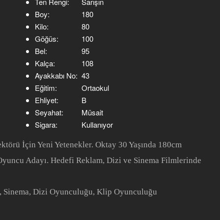
Ten Rengi:
Sarışın
Boy:
180
Kilo:
80
Göğüs:
100
Bel:
95
Kalça:
108
Ayakkabı No:
43
Eğitim:
Ortaokul
Ehliyet:
B
Seyahat:
Müsait
Sigara:
Kullanıyor
ktörü İçin Yeni Yetenekler. Oktay 30 Yaşında 180cm
 Oyuncu Adayı. Hedefi Reklam, Dizi ve Sinema Filmlerinde
, Sinema, Dizi Oyunculuğu, Klip Oyunculuğu