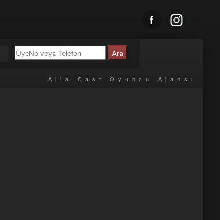
u
Alia Cast Oyuncu Ajansı