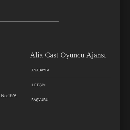
Alia Cast Oyuncu Ajansı
ANASAYFA
İLETIŞIM
k No:19/A
BAŞVURU