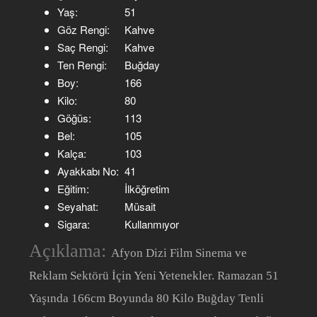
Yaş:
51
Göz Rengi:
Kahve
Saç Rengi:
Kahve
Ten Rengi:
Buğday
Boy:
166
Kilo:
80
Göğüs:
113
Bel:
105
Kalça:
103
Ayakkabı No:
41
Eğitim:
İlköğretim
Seyahat:
Müsait
Sigara:
Kullanmıyor
Açıklama:
Afyon Dizi Film Sinema ve
Reklam Sektörü İçin Yeni Yetenekler. Ramazan 51
Yaşında 166cm Boyunda 80 Kilo Buğday Tenli