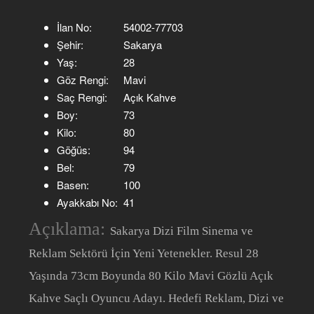
İlan No:
54002-77703
Şehir:
Sakarya
Yaş:
28
Göz Rengi:
Mavi
Saç Rengi:
Açık Kahve
Boy:
73
Kilo:
80
Göğüs:
94
Bel:
79
Basen:
100
Ayakkabı No:
41
Açıklama:
Sakarya Dizi Film Sinema ve
Reklam Sektörü İçin Yeni Yetenekler. Resul 28
Yaşında 73cm Boyunda 80 Kilo Mavi Gözlü Açık
Kahve Saçlı Oyuncu Adayı. Hedefi Reklam, Dizi ve