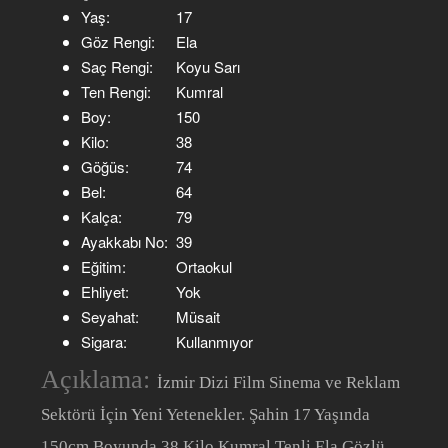
Yaş:
17
Göz Rengi:
Ela
Saç Rengi:
Koyu Sarı
Ten Rengi:
Kumral
Boy:
150
Kilo:
38
Göğüs:
74
Bel:
64
Kalça:
79
Ayakkabı No:
39
Eğitim:
Ortaokul
Ehliyet:
Yok
Seyahat:
Müsait
Sigara:
Kullanmıyor
Açıklama:
İzmir Dizi Film Sinema ve Reklam
Sektörü İçin Yeni Yetenekler. Şahin 17 Yaşında
150cm Boyunda 38 Kilo Kumral Tenli Ela Gözlü