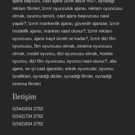
ajans başvuru, cast ajans ücret alıyor mu?, oynadığı
reklam filmleri, i̇zmir oyunculuk ajansı, reklam oyuncusu
olmak, oyuncu temini, cast ajans başvurusu nasıl
yapılır?, i̇zmir mankenlik ajansı, güvenilir ajanslar, i̇zmir
modellik ajansı, manken nasıl olunur?, i̇zmir reklam
oyuncusu, ajans kayıt ücreti ne kadar?, i̇zmir dizi film
oyuncusu, film oyuncusu olmak, sinema oyuncusu
olmak, model oyuncu, dizi oyuncusu olmak, hostes
oyuncu, dizi film oyuncusu, oyuncu nasıl olunur?, alia
ajans, en iyi cast ajansları, erkek oyuncular, oyuncu
özellikleri, oynadığı diziler, oynadığı filmler, oynadığı
sinema filmleri
İletişim
0(544)934 2762
0(542)734 2762
0(542)834 2762