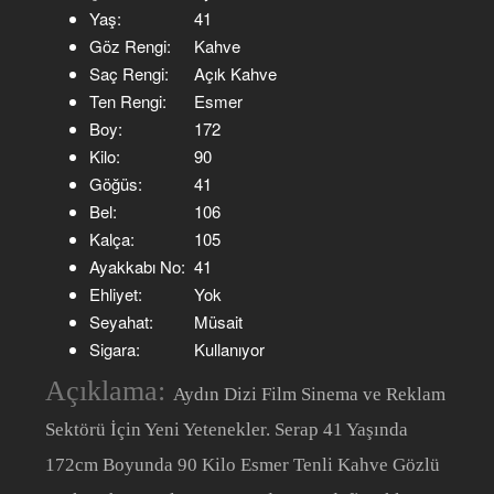
Yaş:
41
Göz Rengi:
Kahve
Saç Rengi:
Açık Kahve
Ten Rengi:
Esmer
Boy:
172
Kilo:
90
Göğüs:
41
Bel:
106
Kalça:
105
Ayakkabı No:
41
Ehliyet:
Yok
Seyahat:
Müsait
Sigara:
Kullanıyor
Açıklama:
Aydın Dizi Film Sinema ve Reklam
Sektörü İçin Yeni Yetenekler. Serap 41 Yaşında
172cm Boyunda 90 Kilo Esmer Tenli Kahve Gözlü