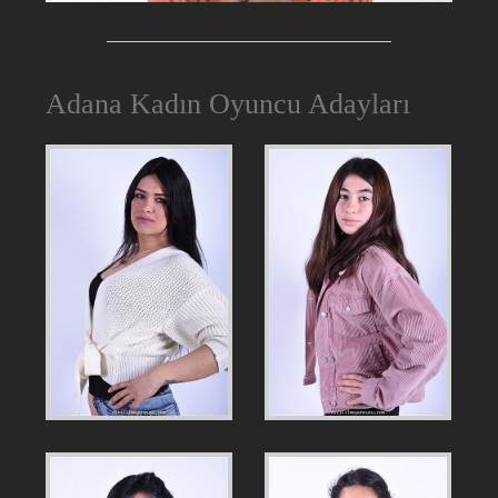
Adana Kadın Oyuncu Adayları