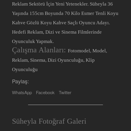
Reklam Sektörü İçin Yeni Yetenekler. Süheyla 36
Yaşında 155cm Boyunda 70 Kilo Esmer Tenli Koyu
Kahve Gözlü Koyu Kahve Saçlı Oyuncu Adayı.
Hedefi Reklam, Dizi ve Sinema Filmlerinde
Oyunculuk Yapmak.
Çalışma Alanları:
Fotomodel, Model,
Reklam, Sinema, Dizi Oyunculuğu, Klip
Oyunculuğu
Paylaş:
WhatsApp
Facebook
Twitter
Süheyla Fotoğraf Galeri