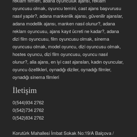
reklam filmleri, adana oyunculuk ajansı, reklam
oyuncusu olmak, oyuncu temini, cast ajans başvurusu
nasıl yapılır?, adana mankenlik ajansı, güvenilir ajanslar,
adana modellik ajansı, manken nasıl olunur?, adana
reklam oyuncusu, ajans kayıt ücreti ne kadar?, adana
dizi film oyuncusu, film oyuncusu olmak, sinema
oyuncusu olmak, model oyuncu, dizi oyuncusu olmak,
hostes oyuncu, dizi film oyuncusu, oyuncu nasıl
olunur?, alia ajans, en iyi cast ajansları, kadın oyuncular,
oyuncu özellikleri, oynadığı diziler, oynadığı filmler,
oynadığı sinema filmleri
İletişim
0(544)934 2762
0(542)734 2762
0(542)834 2762
Korutürk Mahallesi İmbat Sokak No:19/A Balçova /