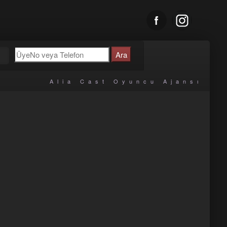
u
Alia Cast Oyuncu Ajansı