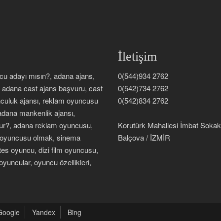
İletişim
ncu adayı mısın?, adana ajans,
0(544)934 2762
, adana cast ajans başvuru, cast
0(542)734 2762
unculuk ajansı, reklam oyuncusu
0(542)834 2762
 adana mankenlik ajansı,
unur?, adana reklam oyuncusu,
Korutürk Mahallesi İmbat Soka
lm oyuncusu olmak, sinema
Balçova / İZMİR
s oyuncu, dizi film oyuncusu,
 oyuncular, oyuncu özellikleri,
Google
Yandex
Bing