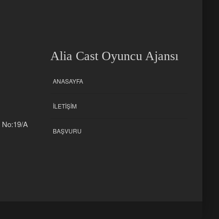
Alia Cast Oyuncu Ajansı
ANASAYFA
İLETIŞIM
k No:19/A
BAŞVURU