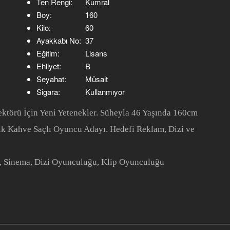
Ten Rengi:
Kumral
Boy:
160
Kilo:
60
Ayakkabı No:
37
Eğitim:
Lisans
Ehliyet:
B
Seyahat:
Müsait
Sigara:
Kullanmıyor
ktörü İçin Yeni Yetenekler. Süheyla 46 Yaşında 160cm
k Kahve Saçlı Oyuncu Adayı. Hedefi Reklam, Dizi ve
, Sinema, Dizi Oyunculuğu, Klip Oyunculuğu