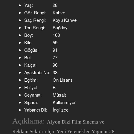
Yaş:
28
Göz Rengi:
Kahve
Saç Rengi:
Koyu Kahve
Ten Rengi:
Buğday
Boy:
168
Kilo:
59
Göğüs:
91
Bel:
77
Kalça:
96
Ayakkabı No:
38
Eğitim:
Ön Lisans
Ehliyet:
B
Seyahat:
Müsait
Sigara:
Kullanmıyor
Yabancı Dil:
İngilizce
Açıklama:
Afyon Dizi Film Sinema ve
Reklam Sektörü İçin Yeni Yetenekler. Yağmur 28