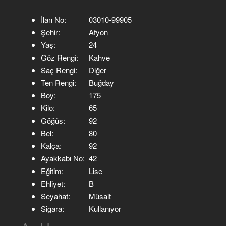
İlan No:
03010-99905
Şehir:
Afyon
Yaş:
24
Göz Rengi:
Kahve
Saç Rengi:
Diğer
Ten Rengi:
Buğday
Boy:
175
Kilo:
65
Göğüs:
92
Bel:
80
Kalça:
92
Ayakkabı No:
42
Eğitim:
Lise
Ehliyet:
B
Seyahat:
Müsait
Sigara:
Kullanıyor